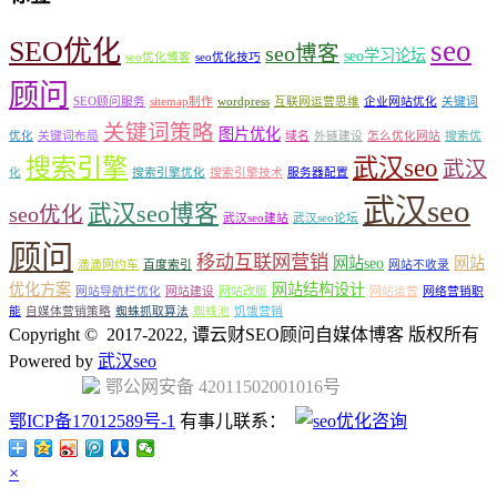
seo
SEO优化
seo博客
seo学习论坛
seo优化博客
seo优化技巧
顾问
SEO顾问服务
sitemap制作
wordpress
互联网运营思维
企业网站优化
关键词
关键词策略
图片优化
优化
关键词布局
域名
外链建设
怎么优化网站
搜索优
搜索引擎
武汉seo
武汉
化
搜索引擎优化
搜索引擎技术
服务器配置
武汉seo
武汉seo博客
seo优化
武汉seo建站
武汉seo论坛
顾问
移动互联网营销
网站seo
网站
滴滴网约车
百度索引
网站不收录
优化方案
网站结构设计
网站导航栏优化
网站建设
网站改版
网站运营
网络营销职
能
自媒体营销策略
蜘蛛抓取算法
蜘蛛池
饥饿营销
Copyright © 2017-2022, 谭云财SEO顾问自媒体博客 版权所有
Powered by
武汉seo
鄂公网安备 42011502001016号
鄂ICP备17012589号-1
有事儿联系：
×