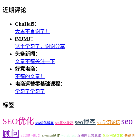
近期评论
ChuHai5：
大恩不言谢了！
iMJMJ：
这个学习了，谢谢分享
头条新闻：
文章不错关注一下
好意电商：
不错的文章！
电商运营零基础课程：
学习了学习了
标签
seo
SEO优化
seo博客
seo学习论坛
seo优化博客
seo优化技巧
顾问
SEO顾问服务
sitemap制作
wordpress
互联网运营思维
企业网站优化
关键词