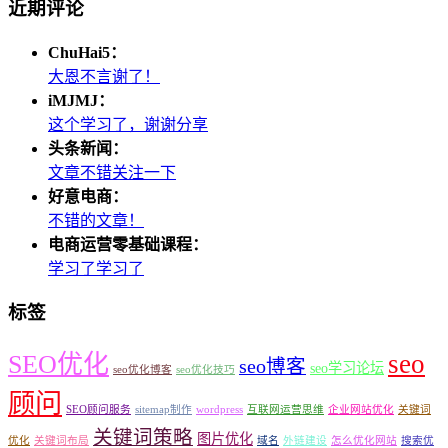
近期评论
ChuHai5：
大恩不言谢了！
iMJMJ：
这个学习了，谢谢分享
头条新闻：
文章不错关注一下
好意电商：
不错的文章！
电商运营零基础课程：
学习了学习了
标签
seo
SEO优化
seo博客
seo学习论坛
seo优化博客
seo优化技巧
顾问
SEO顾问服务
sitemap制作
wordpress
互联网运营思维
企业网站优化
关键词
关键词策略
图片优化
优化
关键词布局
域名
外链建设
怎么优化网站
搜索优