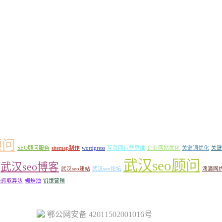
顾问
SEO顾问服务
sitemap制作
wordpress
互联网运营思维
企业网站优化
关键词优化
关键
武汉seo顾问
武汉seo博客
武汉seo建站
武汉seo论坛
滴滴网
蛛抓取算法
蜘蛛池
饥饿营销
鄂公网安备 42011502001016号