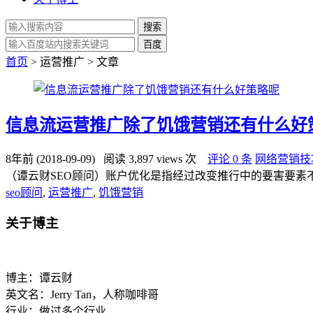
搜索
百度
首页
> 运营推广 > 文章
信息流运营推广除了饥饿营销还有什么好
8年前 (2018-09-09)
阅读 3,897 views 次
评论 0 条
网络营销技
（谭云财SEO顾问）账户优化是指经过改变推行中的要害要素
seo顾问
,
运营推广
,
饥饿营销
关于博主
博主：谭云财
英文名：Jerry Tan，人称咖啡哥
行业：做过多个行业