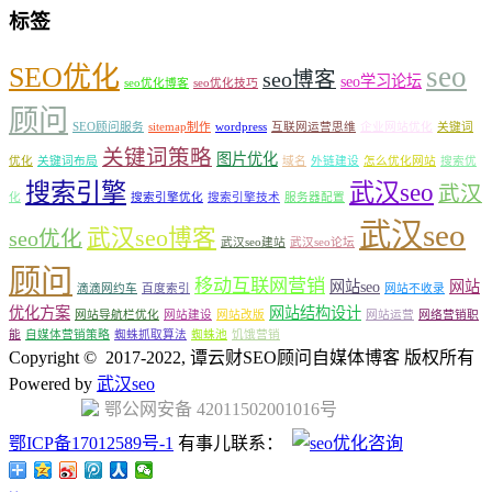
标签
seo
SEO优化
seo博客
seo学习论坛
seo优化博客
seo优化技巧
顾问
SEO顾问服务
sitemap制作
wordpress
互联网运营思维
企业网站优化
关键词
关键词策略
图片优化
优化
关键词布局
域名
外链建设
怎么优化网站
搜索优
搜索引擎
武汉seo
武汉
化
搜索引擎优化
搜索引擎技术
服务器配置
武汉seo
武汉seo博客
seo优化
武汉seo建站
武汉seo论坛
顾问
移动互联网营销
网站seo
网站
滴滴网约车
百度索引
网站不收录
优化方案
网站结构设计
网站导航栏优化
网站建设
网站改版
网站运营
网络营销职
能
自媒体营销策略
蜘蛛抓取算法
蜘蛛池
饥饿营销
Copyright © 2017-2022, 谭云财SEO顾问自媒体博客 版权所有
Powered by
武汉seo
鄂公网安备 42011502001016号
鄂ICP备17012589号-1
有事儿联系：