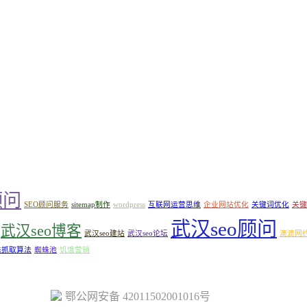
顾问
SEO顾问服务
sitemap制作
wordpress
互联网运营思维
企业网站优化
关键词优化
关键
武汉seo顾问
武汉seo博客
武汉seo建站
武汉seo论坛
滴滴网
蛛抓取算法
蜘蛛池
饥饿营销
鄂公网安备 42011502001016号