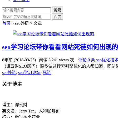
搜索
百度
首页
> seo外链 > 文章
seo学习论坛带你看看网站死链如何出现的
8年前 (2018-09-25)
阅读 3,241 views 次
评论 0 条
seo优化技
（谭云财SEO顾问）很多做过搜索引擎优化的人都知道，网站
seo外链
,
seo学习论坛
,
死链
关于博主
博主：谭云财
英文名：Jerry Tan，人称咖啡哥
行业：做过多个行业