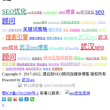
seo
SEO优化
seo博客
seo学习论坛
seo优化博客
seo优化技巧
顾问
SEO顾问服务
sitemap制作
wordpress
互联网运营思维
企业网站优化
关键词
关键词策略
图片优化
优化
关键词布局
域名
外链建设
怎么优化网站
搜索优
搜索引擎
武汉seo
武汉
化
搜索引擎优化
搜索引擎技术
服务器配置
武汉seo
武汉seo博客
seo优化
武汉seo建站
武汉seo论坛
顾问
移动互联网营销
网站seo
网站
滴滴网约车
百度索引
网站不收录
优化方案
网站结构设计
网站导航栏优化
网站建设
网站改版
网站运营
网络营销职
能
自媒体营销策略
蜘蛛抓取算法
蜘蛛池
饥饿营销
Copyright © 2017-2022, 谭云财SEO顾问自媒体博客 版权所有
Powered by
武汉seo
鄂公网安备 42011502001016号
鄂ICP备17012589号-1
有事儿联系：
×