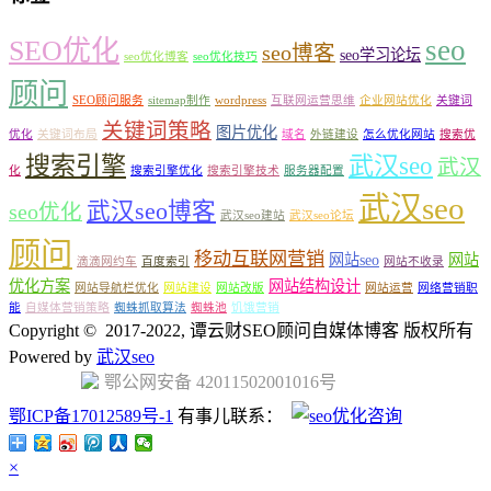
seo
SEO优化
seo博客
seo学习论坛
seo优化博客
seo优化技巧
顾问
SEO顾问服务
sitemap制作
wordpress
互联网运营思维
企业网站优化
关键词
关键词策略
图片优化
优化
关键词布局
域名
外链建设
怎么优化网站
搜索优
搜索引擎
武汉seo
武汉
化
搜索引擎优化
搜索引擎技术
服务器配置
武汉seo
武汉seo博客
seo优化
武汉seo建站
武汉seo论坛
顾问
移动互联网营销
网站seo
网站
滴滴网约车
百度索引
网站不收录
优化方案
网站结构设计
网站导航栏优化
网站建设
网站改版
网站运营
网络营销职
能
自媒体营销策略
蜘蛛抓取算法
蜘蛛池
饥饿营销
Copyright © 2017-2022, 谭云财SEO顾问自媒体博客 版权所有
Powered by
武汉seo
鄂公网安备 42011502001016号
鄂ICP备17012589号-1
有事儿联系：
×