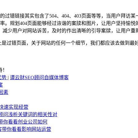
。
的过错链接其实包含了504、404、403页面等等，当用户拜
率。规划404页面能够经过诙谐的案牍和图片，让用户坚持愉悦
，减少用户对网站诉苦，及时的作出清晰的引导案牍，让用户重
不止是过错页面，关于网站的任何一个细节，我们都应该去做到最
持！
优势
|
谭云财SEO顾问自媒体博客
案
因素
快速实现经营
O顾问浅析关键词的相关性对
问带你看看创业公司如何
博客带你看看影响网站运营