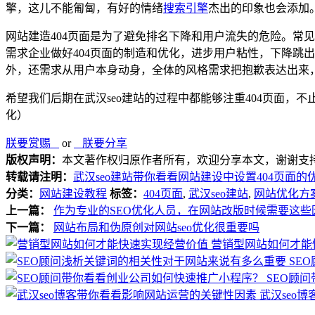
擎，这儿不能匍匐，有好的情绪
搜索引擎
杰出的印象也会添加
网站建造404页面是为了避免排名下降和用户流失的危险。常见
需求企业做好404页面的制造和优化，进步用户粘性，下降跳出
外，还需求从用户本身动身，全体的风格需求把抱歉表达出来
希望我们后期在武汉seo建站的过程中都能够注重404页面，
化）
朕要赏赐
or
朕要分享
版权声明：
本文著作权归原作者所有，欢迎分享本文，谢谢支
转载请注明：
武汉seo建站带你看看网站建设中设置404页面的
分类：
网站建设教程
标签：
404页面
,
武汉seo建站
,
网站优化方
上一篇：
作为专业的SEO优化人员，在网站改版时候需要这些
下一篇：
网站布局和伪原创对网站seo优化很重要吗
营销型网站如何才能
SE
SEO顾
武汉seo