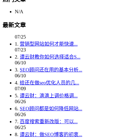
N/A
最新文章
07/25
1.
营销型网站如何才能快速...
07/23
2.
谭云财教你如何选择适合S...
06/10
3.
SEO顾问还在用的基本分析...
06/10
4.
给还在做seo优化人员的几...
07/09
5.
谭云财：滴滴上调价格调...
06/26
6.
SEO顾问都是如何降低网站...
06/26
7.
百度搜索重新改版：可以...
06/25
8.
谭云财：做SEO博客的初衷...