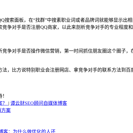
QQ搜索面板，在“找群”中搜素职业词或者品牌词就能够显示出
索竞争对手是否注册QQ商家，以此来剖析竞争对手的专业程度
析竞争对手是否操作微信营销，第一时间抓住朋友圈这个圈子，
方法，比方说特别职业会注册网店、拿竞争对手的联系方法到百
持！
案？
|
谭云财SEO顾问自媒体博客
销方案
o博客：为什么做优化的人还