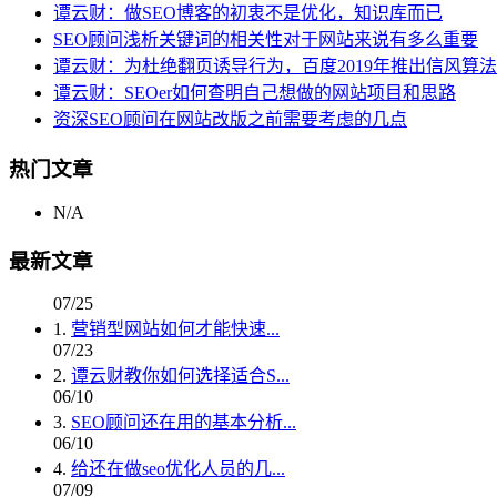
谭云财：做SEO博客的初衷不是优化，知识库而已
SEO顾问浅析关键词的相关性对于网站来说有多么重要
谭云财：为杜绝翻页诱导行为，百度2019年推出信风算法
谭云财：SEOer如何查明自己想做的网站项目和思路
资深SEO顾问在网站改版之前需要考虑的几点
热门文章
N/A
最新文章
07/25
1.
营销型网站如何才能快速...
07/23
2.
谭云财教你如何选择适合S...
06/10
3.
SEO顾问还在用的基本分析...
06/10
4.
给还在做seo优化人员的几...
07/09