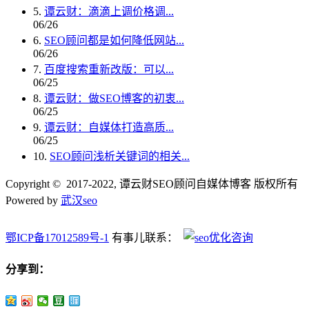
5.
谭云财：滴滴上调价格调...
06/26
6.
SEO顾问都是如何降低网站...
06/26
7.
百度搜索重新改版：可以...
06/25
8.
谭云财：做SEO博客的初衷...
06/25
9.
谭云财：自媒体打造高质...
06/25
10.
SEO顾问浅析关键词的相关...
Copyright © 2017-2022, 谭云财SEO顾问自媒体博客 版权所有
Powered by
武汉seo
鄂ICP备17012589号-1
有事儿联系：
分享到：