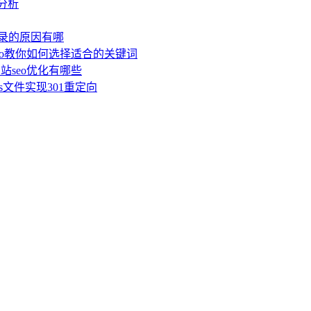
分析
录的原因有哪
eo教你如何选择适合的关键词
站seo优化有哪些
cess文件实现301重定向