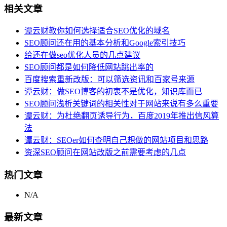
相关文章
谭云财教你如何选择适合SEO优化的域名
SEO顾问还在用的基本分析和Google索引技巧
给还在做seo优化人员的几点建议
SEO顾问都是如何降低网站跳出率的
百度搜索重新改版：可以筛选资讯和百家号来源
谭云财：做SEO博客的初衷不是优化，知识库而已
SEO顾问浅析关键词的相关性对于网站来说有多么重要
谭云财：为杜绝翻页诱导行为，百度2019年推出信风算
法
谭云财：SEOer如何查明自己想做的网站项目和思路
资深SEO顾问在网站改版之前需要考虑的几点
热门文章
N/A
最新文章