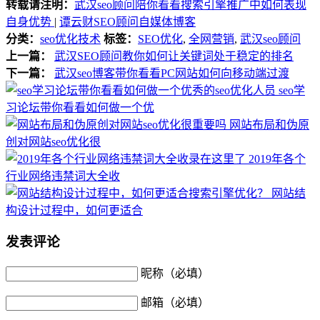
转载请注明：
武汉seo顾问陪你看看搜索引擎推广中如何表现
自身优势
|
谭云财SEO顾问自媒体博客
分类：
seo优化技术
标签：
SEO优化
,
全网营销
,
武汉seo顾问
上一篇：
武汉SEO顾问教你如何让关键词处于稳定的排名
下一篇：
武汉seo博客带你看看PC网站如何向移动端过渡
seo学
习论坛带你看看如何做一个优
网站布局和伪原
创对网站seo优化很
2019年各个
行业网络违禁词大全收
网站结
构设计过程中，如何更适合
发表评论
昵称（必填）
邮箱（必填）